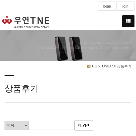
login
join
We have created a awesome theme
Far far away,behind the word mountains, far from the countries
CUSTOMER > 상품후기
상품후기