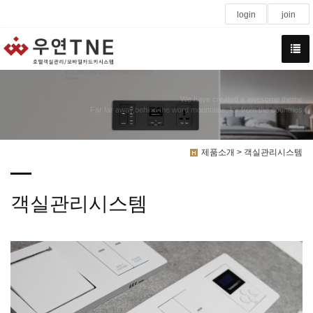
login
join
We have created a awesome theme
Far far away,behind the word mountains, far from the countries
제품소개 > 객실관리시스템
객실관리시스템